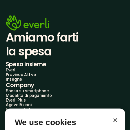
Amiamo farti
la spesa
Spesa insieme
Everli
Province Attive
Insegne
Company
Spesa su smartphone
Modalità di pagamento
Everli Plus
AgevolAzioni
Diventa Partner
Advertise with Us
Everli Shoppers
We use cookies
About Us
Scopri chi siamo