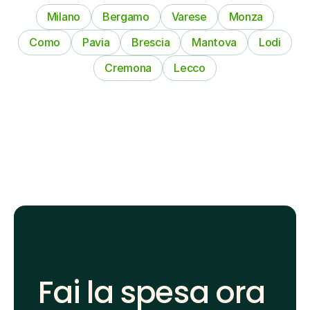
Milano
Bergamo
Varese
Monza
Como
Pavia
Brescia
Mantova
Lodi
Cremona
Lecco
Fai la spesa ora 