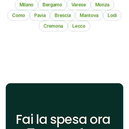
Milano
Bergamo
Varese
Monza
Como
Pavia
Brescia
Mantova
Lodi
Cremona
Lecco
Fai la spesa ora 