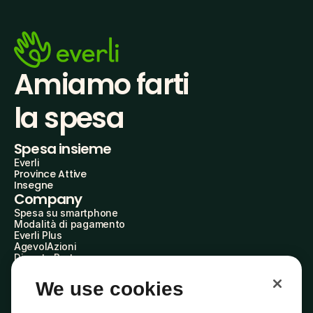
Amiamo farti
la spesa
Spesa insieme
Everli
Province Attive
Insegne
Company
Spesa su smartphone
Modalità di pagamento
Everli Plus
AgevolAzioni
Diventa Partner
Advertise with Us
Everli Shoppers
We use cookies
About Us
Scopri chi siamo