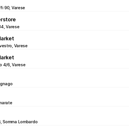
ffi 90, Varese
erstore
34, Varese
Market
lvestro, Varese
Market
o 4/6, Varese
agnago 
marate
56, Somma Lombardo