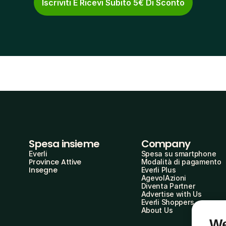
Iscriviti E Ricevi Subito 5€ Di Sconto
Spesa insieme
Company
Everli
Spesa su smartphone
Province Attive
Modalità di pagamento
Insegne
Everli Plus
AgevolAzioni
Diventa Partner
Advertise with Us
Everli Shoppers
About Us
We