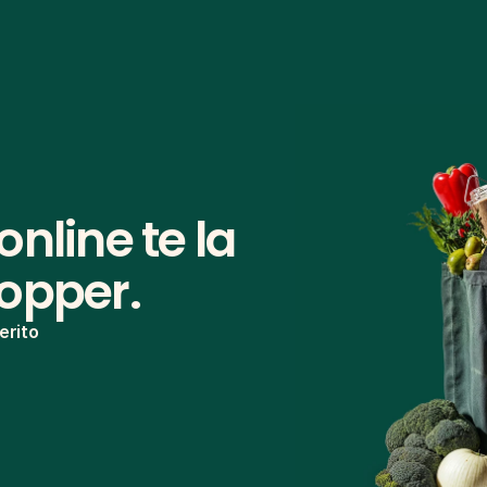
nline te la 
hopper.
erito