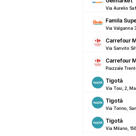
Gelmarket
Via Aurelio Sa
Famila Sup
Via Valganna 
Carrefour 
Via Sanvito Si
Carrefour 
Piazzale Trent
Tigotà
Via Tosi, 2, M
Tigotà
Via Torino, Sa
Tigotà
Via Milano, 1