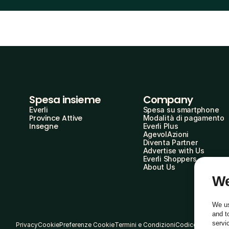
Spesa insieme
Company
Everli
Spesa su smartphone
Province Attive
Modalità di pagamento
Insegne
Everli Plus
AgevolAzioni
Diventa Partner
Advertise with Us
Everli Shoppers
About Us
We
We us
and t
servi
Privacy
Cookie
Preferenze Cookie
Termini e Condizioni
Codice Etico