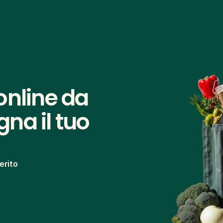
nline da 
na il tuo 
erito