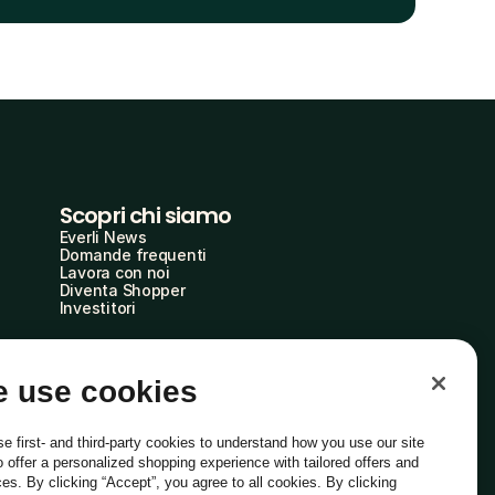
Scopri chi siamo
Everli News
Domande frequenti
Lavora con noi
Diventa Shopper
Investitori
 use cookies
e first- and third-party cookies to understand how you use our site
o offer a personalized shopping experience with tailored offers and
ces. By clicking “Accept”, you agree to all cookies. By clicking