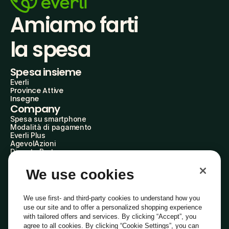
Amiamo farti
la spesa
Spesa insieme
Everli
Province Attive
Insegne
Company
Spesa su smartphone
Modalità di pagamento
Everli Plus
AgevolAzioni
Diventa Partner
Advertise with Us
Everli Shoppers
We use cookies
About Us
Scopri chi siamo
Everli News
We use first- and third-party cookies to understand how you
Domande frequenti
use our site and to offer a personalized shopping experience
Lavora con noi
with tailored offers and services. By clicking “Accept”, you
Diventa Shopper
agree to all cookies. By clicking “Cookie Settings”, you can