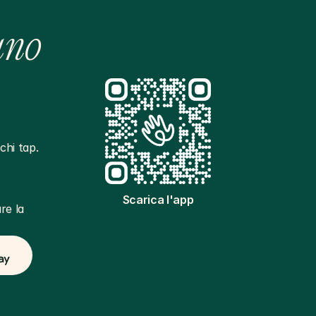
ano
hi tap. 
Scarica l'app
e la 