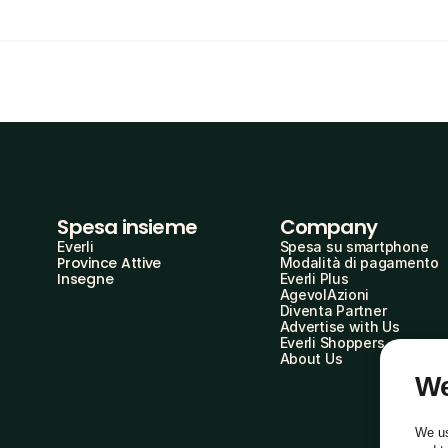
Spesa insieme
Company
Everli
Spesa su smartphone
Province Attive
Modalità di pagamento
Insegne
Everli Plus
AgevolAzioni
Diventa Partner
Advertise with Us
Everli Shoppers
About Us
We
We us