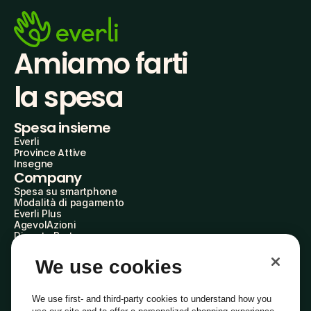
Amiamo farti
la spesa
Spesa insieme
Everli
Province Attive
Insegne
Company
Spesa su smartphone
Modalità di pagamento
Everli Plus
AgevolAzioni
Diventa Partner
Advertise with Us
Everli Shoppers
We use cookies
About Us
Scopri chi siamo
Everli News
We use first- and third-party cookies to understand how you
Domande frequenti