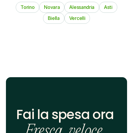
Torino
Novara
Alessandria
Asti
Biella
Vercelli
Fai la spesa ora 
Fresca, veloce, 