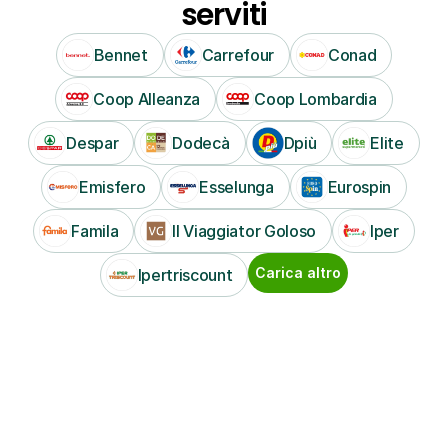
serviti
Bennet
Carrefour
Conad
Coop Alleanza
Coop Lombardia
Despar
Dodecà
Dpiù
Elite
Emisfero
Esselunga
Eurospin
Famila
Il Viaggiator Goloso
Iper
Carica altro
Ipertriscount