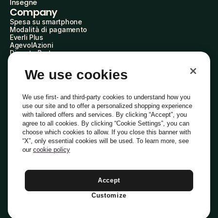
Insegne
Company
Spesa su smartphone
Modalità di pagamento
Everli Plus
AgevolAzioni
Diventa Partner
Advertise with Us
Everli Shoppers
We use cookies
About Us
Scopri chi siamo
Everli News
We use first- and third-party cookies to understand how you
Domande frequenti
use our site and to offer a personalized shopping experience
Lavora con noi
with tailored offers and services. By clicking “Accept”, you
Diventa Shopper
agree to all cookies. By clicking “Cookie Settings”, you can
Investitori
choose which cookies to allow. If you close this banner with
Privacy
Cookie
Preferenze Cookie
“X”, only essential cookies will be used. To learn more, see
Termini e Condizioni
Codice Etico
our
cookie policy
Indirizzo PEC: everli@pec.it - indirizzo DPO: dpo@everli.com
Copyright © 2014-2026 Everli Global Inc.
Italiano
Accept
Customize