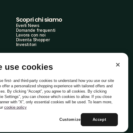
Scopri chi siamo
Everli News
Domande frequenti
Lavora con noi
Diventa Shopper
Investitori
 use cookies
e first- and third-party cookies to understand how you use our site
o offer a personalized shopping experience with tailored offers and
ces. By clicking “Accept”, you agree to all cookies. By clicking
ie Settings”, you can choose which cookies to allow. If you close
Italiano
banner with “X”, only essential cookies will be used. To learn more,
our
cookie policy
Customize
Accept