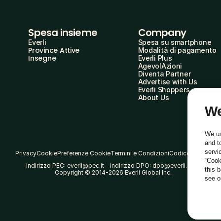
Spesa insieme
Company
Everli
Spesa su smartphone
Province Attive
Modalità di pagamento
Insegne
Everli Plus
AgevolAzioni
Diventa Partner
Advertise with Us
Everli Shoppers
About Us
We
We us
and t
servi
Privacy
Cookie
Preferenze Cookie
Termini e Condizioni
Codice Etico
“Cook
Indirizzo PEC: everli@pec.it - indirizzo DPO: dpo@everli.com
this 
Copyright © 2014-2026 Everli Global Inc.
see 