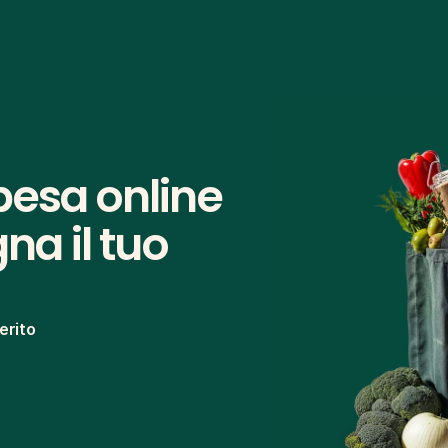
pesa online 
na il tuo 
erito