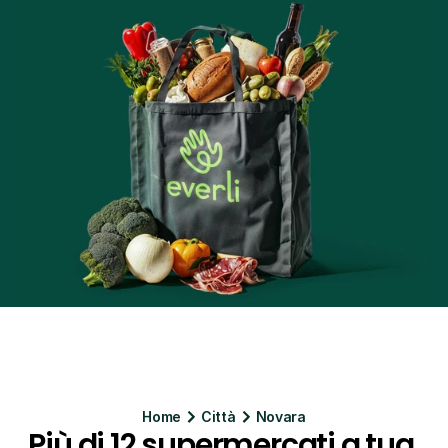
Home
Citt
à
Novara
Più di 12 supermercati a tua 