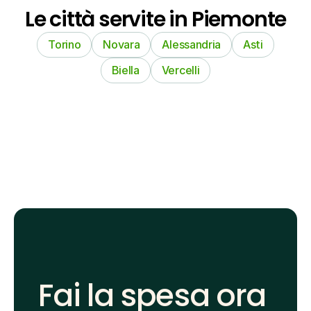
Le città servite in Piemonte
Torino
Novara
Alessandria
Asti
Biella
Vercelli
Fai la spesa ora 