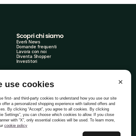
Scopri chi siamo
Everli News
Domande frequenti
Lavora con noi
Diventa Shopper
Investitori
 use cookies
e first- and third-party cookies to understand how you use our site
o offer a personalized shopping experience with tailored offers and
ces. By clicking “Accept”, you agree to all cookies. By clicking
ie Settings”, you can choose which cookies to allow. If you close
Italiano
banner with “X”, only essential cookies will be used. To learn more,
our
cookie policy