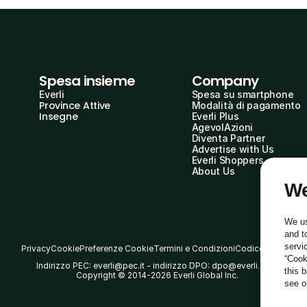
Spesa insieme
Company
Everli
Spesa su smartphone
Province Attive
Modalità di pagamento
Insegne
Everli Plus
AgevolAzioni
Diventa Partner
Advertise with Us
Everli Shoppers
About Us
We
We us
and t
servi
Privacy
Cookie
Preferenze Cookie
Termini e Condizioni
Codice Etico
“Cook
Indirizzo PEC: everli@pec.it - indirizzo DPO: dpo@everli.com
this 
Copyright © 2014-2026 Everli Global Inc.
see 