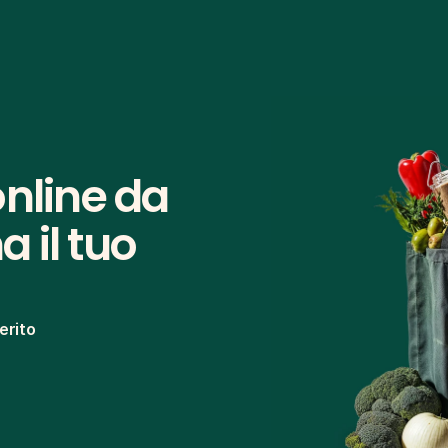
nline da 
il tuo 
erito