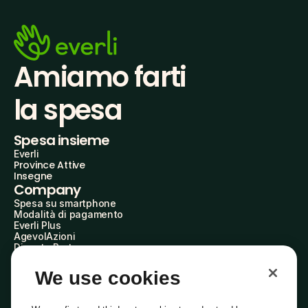
Amiamo farti
la spesa
Spesa insieme
Everli
Province Attive
Insegne
Company
Spesa su smartphone
Modalità di pagamento
Everli Plus
AgevolAzioni
Diventa Partner
Advertise with Us
Everli Shoppers
We use cookies
About Us
Scopri chi siamo
Everli News