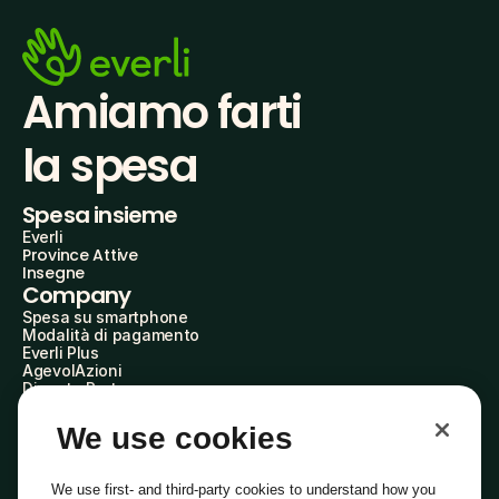
Amiamo farti
la spesa
Spesa insieme
Everli
Province Attive
Insegne
Company
Spesa su smartphone
Modalità di pagamento
Everli Plus
AgevolAzioni
Diventa Partner
Advertise with Us
Everli Shoppers
We use cookies
About Us
Scopri chi siamo
Everli News
We use first- and third-party cookies to understand how you