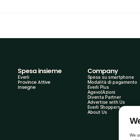
Spesa insieme
Company
Everli
Spesa su smartphone
Province Attive
Modalità di pagamento
Insegne
Everli Plus
AgevolAzioni
Diventa Partner
Advertise with Us
Everli Shoppers
About Us
We
We us