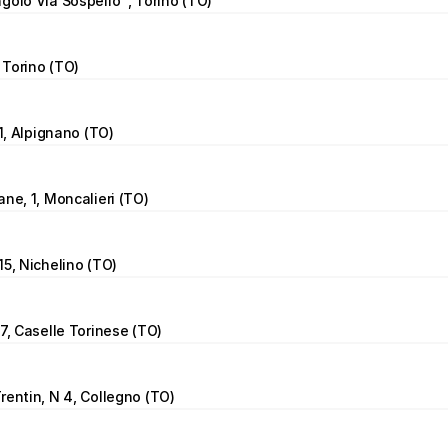
golo Via Sospello  , Torino (TO)
, Torino (TO)
11, Alpignano (TO)
ane, 1, Moncalieri (TO)
15, Nichelino (TO)
 7, Caselle Torinese (TO)
rentin, N 4, Collegno (TO)