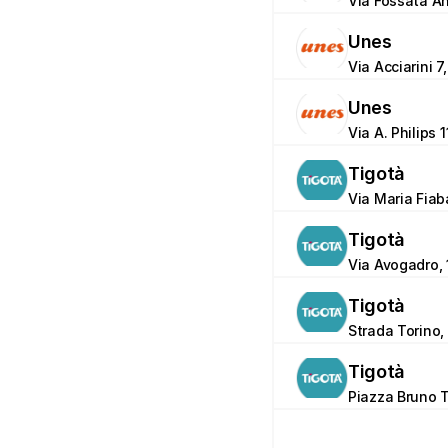
Via Fossata An
Unes
Via Acciarini 7
Unes
Via A. Philips 
Tigotà
Via Maria Fiab
Tigotà
Via Avogadro, 
Tigotà
Strada Torino,
Tigotà
Piazza Bruno T