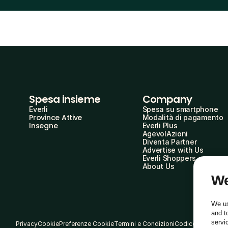
Spesa insieme
Company
Everli
Spesa su smartphone
Province Attive
Modalità di pagamento
Insegne
Everli Plus
AgevolAzioni
Diventa Partner
Advertise with Us
Everli Shoppers
About Us
We
We us
and t
servi
Privacy
Cookie
Preferenze Cookie
Termini e Condizioni
Codice Etico