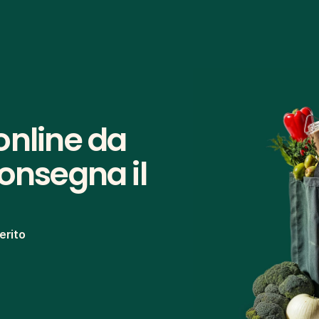
nline da 
onsegna il 
erito