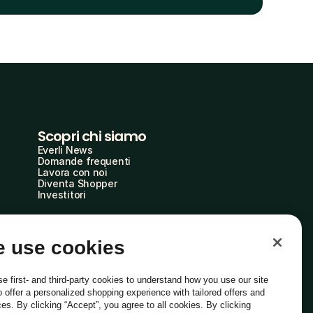
Scopri chi siamo
Everli News
Domande frequenti
Lavora con noi
Diventa Shopper
Investitori
 use cookies
e first- and third-party cookies to understand how you use our site
o offer a personalized shopping experience with tailored offers and
ces. By clicking “Accept”, you agree to all cookies. By clicking