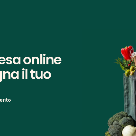
sa online 
na il tuo 
erito