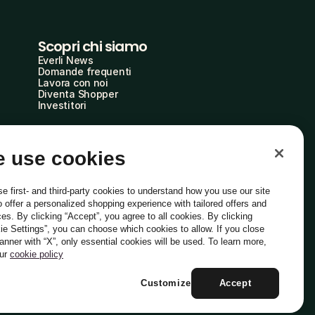
Scopri chi siamo
Everli News
Domande frequenti
Lavora con noi
Diventa Shopper
Investitori
 use cookies
e first- and third-party cookies to understand how you use our site
o offer a personalized shopping experience with tailored offers and
ces. By clicking “Accept”, you agree to all cookies. By clicking
ie Settings”, you can choose which cookies to allow. If you close
Italiano
banner with “X”, only essential cookies will be used. To learn more,
our
cookie policy
Customize
Accept