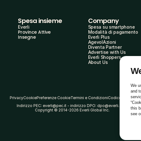
Spesa insieme
Company
Everli
Spesa su smartphone
Province Attive
Modalità di pagamento
Insegne
Everli Plus
AgevolAzioni
Diventa Partner
Advertise with Us
Everli Shoppers
About Us
We
We us
and t
servi
Privacy
Cookie
Preferenze Cookie
Termini e Condizioni
Codice Etico
“Cook
Indirizzo PEC: everli@pec.it - indirizzo DPO: dpo@everli.com
this 
Copyright © 2014-2026 Everli Global Inc.
see 