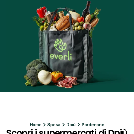
Home
Spesa
Dpiù
Pordenone
Scopri i supermercati di Dpiù 