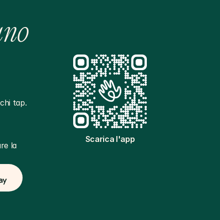
ano
hi tap. 
Scarica l'app
e la 