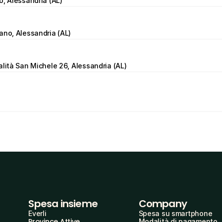
o, Alessandria (AL)
ano, Alessandria (AL)
alità San Michele 26, Alessandria (AL)
Spesa insieme
Company
Everli
Spesa su smartphone
Province Attive
Modalità di pagamento