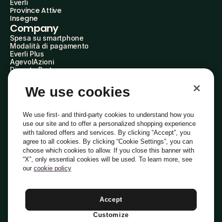
Everli
Province Attive
Insegne
Company
Spesa su smartphone
Modalità di pagamento
Everli Plus
AgevolAzioni
Diventa Partner
Advertise with Us
Everli Shoppers
We use cookies
About Us
Scopri chi siamo
Everli News
We use first- and third-party cookies to understand how you
Domande frequenti
use our site and to offer a personalized shopping experience
Lavora con noi
with tailored offers and services. By clicking “Accept”, you
Diventa Shopper
agree to all cookies. By clicking “Cookie Settings”, you can
Investitori
choose which cookies to allow. If you close this banner with
Privacy
Cookie
Preferenze Cookie
“X”, only essential cookies will be used. To learn more, see
Termini e Condizioni
Codice Etico
our
cookie policy
Indirizzo PEC: everli@pec.it - indirizzo DPO: dpo@everli.com
Copyright © 2014-2026 Everli Global Inc.
Italiano
Accept
Customize