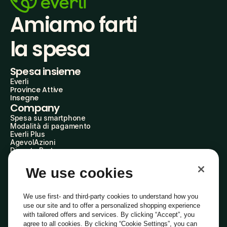
Amiamo farti
la spesa
Spesa insieme
Everli
Province Attive
Insegne
Company
Spesa su smartphone
Modalità di pagamento
Everli Plus
AgevolAzioni
Diventa Partner
Advertise with Us
Everli Shoppers
We use cookies
About Us
Scopri chi siamo
Everli News
We use first- and third-party cookies to understand how you
Domande frequenti
use our site and to offer a personalized shopping experience
Lavora con noi
with tailored offers and services. By clicking “Accept”, you
Diventa Shopper
agree to all cookies. By clicking “Cookie Settings”, you can