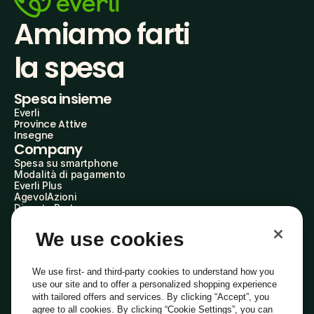
Amiamo farti
la spesa
Spesa insieme
Everli
Province Attive
Insegne
Company
Spesa su smartphone
Modalità di pagamento
Everli Plus
AgevolAzioni
Diventa Partner
Advertise with Us
Everli Shoppers
We use cookies
About Us
Scopri chi siamo
Everli News
We use first- and third-party cookies to understand how you
Domande frequenti
use our site and to offer a personalized shopping experience
Lavora con noi
with tailored offers and services. By clicking “Accept”, you
Diventa Shopper
agree to all cookies. By clicking “Cookie Settings”, you can