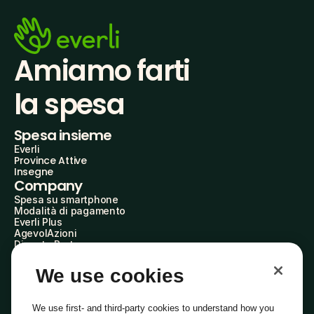
Amiamo farti
la spesa
Spesa insieme
Everli
Province Attive
Insegne
Company
Spesa su smartphone
Modalità di pagamento
Everli Plus
AgevolAzioni
Diventa Partner
Advertise with Us
Everli Shoppers
We use cookies
About Us
Scopri chi siamo
Everli News
We use first- and third-party cookies to understand how you