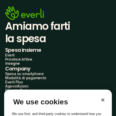
Amiamo farti
la spesa
Spesa insieme
Everli
Province Attive
Insegne
Company
Spesa su smartphone
Modalità di pagamento
Everli Plus
AgevolAzioni
Diventa Partner
Advertise with Us
Everli Shoppers
We use cookies
About Us
Scopri chi siamo
Everli News
We use first- and third-party cookies to understand how you