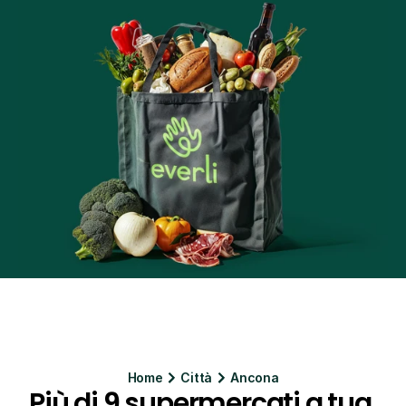
Home
Citt
à
Ancona
Più di 9 supermercati a tua 