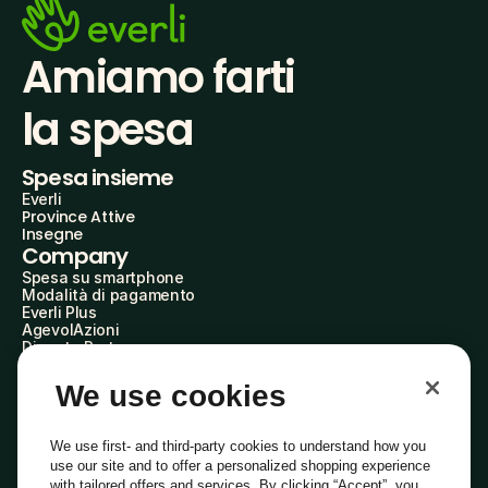
Amiamo farti
la spesa
Spesa insieme
Everli
Province Attive
Insegne
Company
Spesa su smartphone
Modalità di pagamento
Everli Plus
AgevolAzioni
Diventa Partner
Advertise with Us
Everli Shoppers
We use cookies
About Us
Scopri chi siamo
Everli News
We use first- and third-party cookies to understand how you
Domande frequenti
use our site and to offer a personalized shopping experience
Lavora con noi
with tailored offers and services. By clicking “Accept”, you