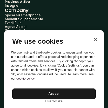
Province Attive
Insegne
Company
Spesa su smartphone
Modalità di pagamento
Everli Plus
AgevolAzioni
Diventa Partner
Advertise with Us
Everli Shoppers
We use cookies
About Us
Scopri chi siamo
Everli News
We use first- and third-party cookies to understand how you
Domande frequenti
use our site and to offer a personalized shopping experience
Lavora con noi
with tailored offers and services. By clicking “Accept”, you
Diventa Shopper
agree to all cookies. By clicking “Cookie Settings”, you can
Investitori
choose which cookies to allow. If you close this banner with
Privacy
Cookie
Preferenze Cookie
“X”, only essential cookies will be used. To learn more, see
Termini e Condizioni
Codice Etico
our
cookie policy
Indirizzo PEC: everli@pec.it - indirizzo DPO: dpo@everli.com
Copyright © 2014-2026 Everli Global Inc.
Italiano
Accept
Customize