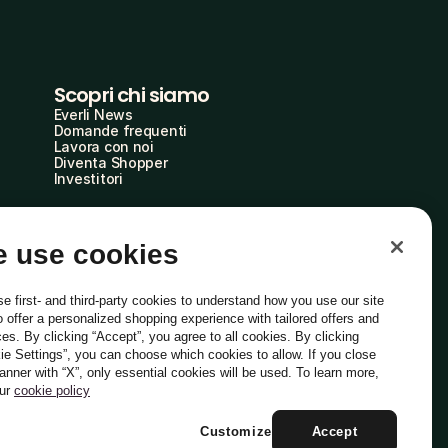
Scopri chi siamo
Everli News
Domande frequenti
Lavora con noi
Diventa Shopper
Investitori
 use cookies
e first- and third-party cookies to understand how you use our site
o offer a personalized shopping experience with tailored offers and
ces. By clicking “Accept”, you agree to all cookies. By clicking
ie Settings”, you can choose which cookies to allow. If you close
Italiano
banner with “X”, only essential cookies will be used. To learn more,
our
cookie policy
Customize
Accept