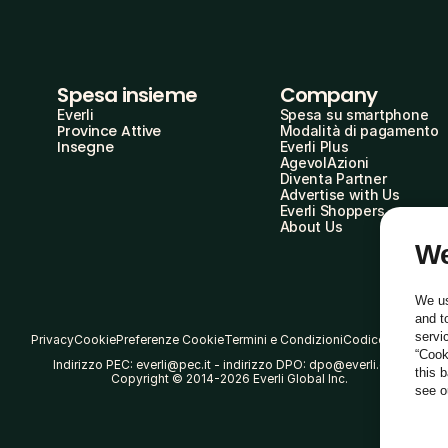
Spesa insieme
Company
Everli
Spesa su smartphone
Province Attive
Modalità di pagamento
Insegne
Everli Plus
AgevolAzioni
Diventa Partner
Advertise with Us
Everli Shoppers
About Us
We
We us
and t
servi
Privacy
Cookie
Preferenze Cookie
Termini e Condizioni
Codice Etico
“Cook
Indirizzo PEC: everli@pec.it - indirizzo DPO: dpo@everli.com
this 
Copyright © 2014-2026 Everli Global Inc.
see 