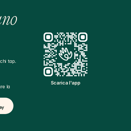
ano
hi tap. 
Scarica l'app
e la 