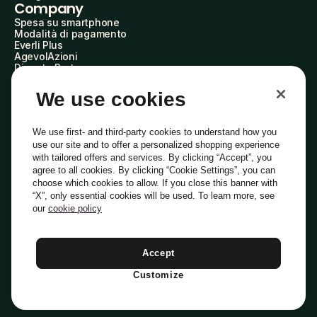
Company
Spesa su smartphone
Modalità di pagamento
Everli Plus
AgevolAzioni
Diventa Partner
Advertise with Us
Everli Shoppers
We use cookies
About Us
Scopri chi siamo
Everli News
We use first- and third-party cookies to understand how you
Domande frequenti
use our site and to offer a personalized shopping experience
Lavora con noi
with tailored offers and services. By clicking “Accept”, you
Diventa Shopper
agree to all cookies. By clicking “Cookie Settings”, you can
Investitori
choose which cookies to allow. If you close this banner with
Privacy
Cookie
Preferenze Cookie
“X”, only essential cookies will be used. To learn more, see
Termini e Condizioni
Codice Etico
our
cookie policy
Indirizzo PEC: everli@pec.it - indirizzo DPO: dpo@everli.com
Copyright © 2014-2026 Everli Global Inc.
Italiano
Accept
Customize