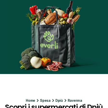
Home
Spesa
Dpiù
Ravenna
Scopri i supermercati di Dpiù 