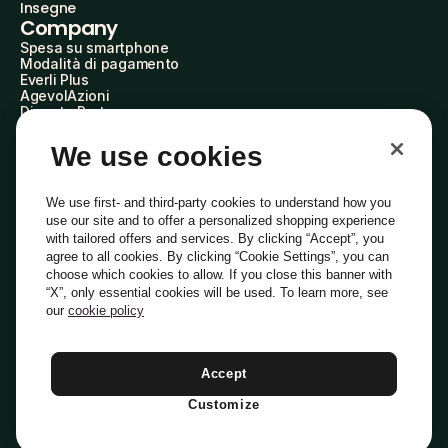
Insegne
Company
Spesa su smartphone
Modalità di pagamento
Everli Plus
AgevolAzioni
Diventa Partner
Advertise with Us
Everli Shoppers
We use cookies
About Us
Scopri chi siamo
Everli News
We use first- and third-party cookies to understand how you
Domande frequenti
use our site and to offer a personalized shopping experience
Lavora con noi
with tailored offers and services. By clicking “Accept”, you
Diventa Shopper
agree to all cookies. By clicking “Cookie Settings”, you can
Investitori
choose which cookies to allow. If you close this banner with
Privacy
Cookie
Preferenze Cookie
“X”, only essential cookies will be used. To learn more, see
Termini e Condizioni
Codice Etico
our
cookie policy
Indirizzo PEC: everli@pec.it - indirizzo DPO: dpo@everli.com
Copyright © 2014-2026 Everli Global Inc.
Italiano
Accept
Customize