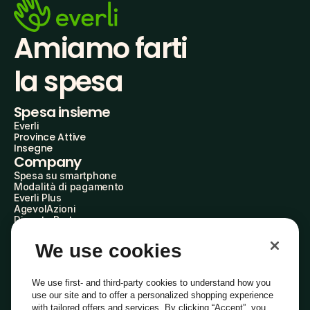
Amiamo farti
la spesa
Spesa insieme
Everli
Province Attive
Insegne
Company
Spesa su smartphone
Modalità di pagamento
Everli Plus
AgevolAzioni
Diventa Partner
Advertise with Us
Everli Shoppers
We use cookies
About Us
Scopri chi siamo
Everli News
We use first- and third-party cookies to understand how you
Domande frequenti
use our site and to offer a personalized shopping experience
Lavora con noi
with tailored offers and services. By clicking “Accept”, you