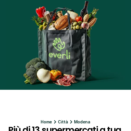
Home
Citt
à
Modena
Più di 13 supermercati a tua 