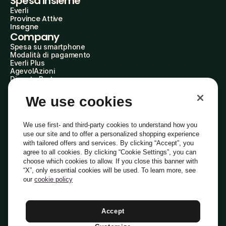
Spesa insieme
Everli
Province Attive
Insegne
Company
Spesa su smartphone
Modalità di pagamento
Everli Plus
AgevolAzioni
Diventa Partner
Advertise with Us
Everli Shoppers
We use cookies
About Us
Scopri chi siamo
Everli News
We use first- and third-party cookies to understand how you
Domande frequenti
use our site and to offer a personalized shopping experience
Lavora con noi
with tailored offers and services. By clicking “Accept”, you
Diventa Shopper
agree to all cookies. By clicking “Cookie Settings”, you can
Investitori
choose which cookies to allow. If you close this banner with
Privacy
Cookie
Preferenze Cookie
“X”, only essential cookies will be used. To learn more, see
Termini e Condizioni
Codice Etico
our
cookie policy
Indirizzo PEC: everli@pec.it - indirizzo DPO: dpo@everli.com
Copyright © 2014-2026 Everli Global Inc.
Italiano
Accept