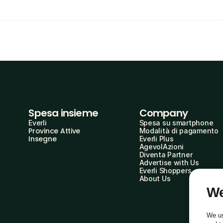
Spesa insieme
Company
Everli
Spesa su smartphone
Province Attive
Modalità di pagamento
Insegne
Everli Plus
AgevolAzioni
Diventa Partner
Advertise with Us
Everli Shoppers
About Us
We
We us