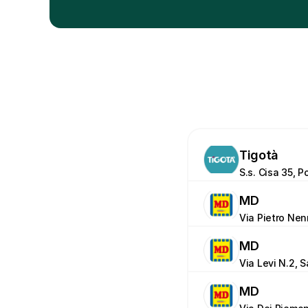
Tigotà
S.s. Cisa 35, 
MD
Via Pietro Nenn
MD
Via Levi N.2, 
MD