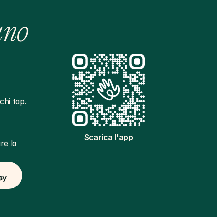
ano
hi tap. 
Scarica l'app
e la 