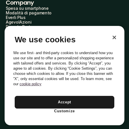
Company
Spesa su smartphone
Modalità di pagamento
Everli Plus
AgevolAzioni
Diventa Partner
Advertise with Us
Everli Shoppers
We use cookies
About Us
Scopri chi siamo
Everli News
We use first- and third-party cookies to understand how you
Domande frequenti
use our site and to offer a personalized shopping experience
Lavora con noi
with tailored offers and services. By clicking “Accept”, you
Diventa Shopper
agree to all cookies. By clicking “Cookie Settings”, you can
Investitori
choose which cookies to allow. If you close this banner with
Privacy
Cookie
Preferenze Cookie
“X”, only essential cookies will be used. To learn more, see
Termini e Condizioni
Codice Etico
our
cookie policy
Indirizzo PEC: everli@pec.it - indirizzo DPO: dpo@everli.com
Copyright © 2014-2026 Everli Global Inc.
Italiano
Accept
Customize