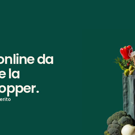
nline da 
 la 
hopper.
erito