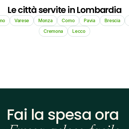
Le città servite in Lombardia
mo
Varese
Monza
Como
Pavia
Brescia
Cremona
Lecco
Fai la spesa ora 