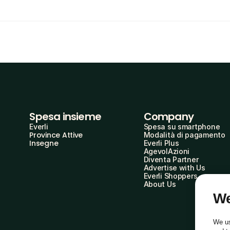
Spesa insieme
Company
Everli
Spesa su smartphone
Province Attive
Modalità di pagamento
Insegne
Everli Plus
AgevolAzioni
Diventa Partner
Advertise with Us
Everli Shoppers
About Us
We
We us