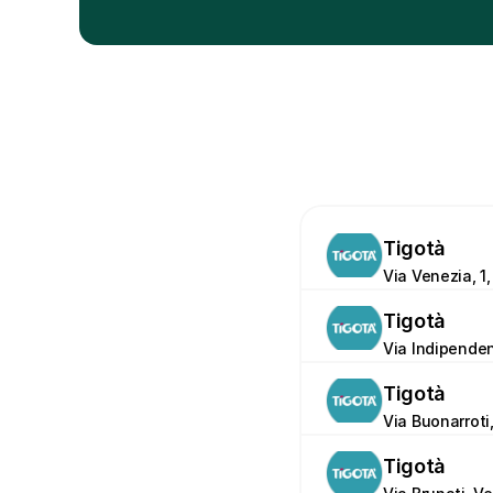
Tigotà
Via Venezia, 1
Tigotà
Via Indipende
Tigotà
Via Buonarroti
Tigotà