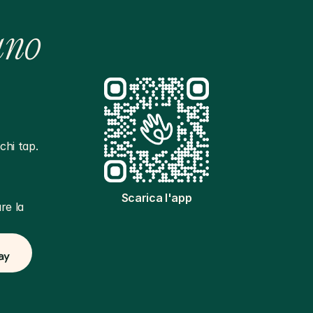
ano
hi tap. 
Scarica l'app
e la 