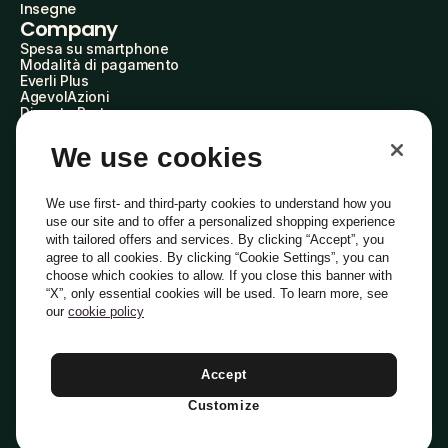
Insegne
Company
Spesa su smartphone
Modalità di pagamento
Everli Plus
AgevolAzioni
Diventa Partner
Advertise with Us
Everli Shoppers
We use cookies
About Us
Scopri chi siamo
Everli News
We use first- and third-party cookies to understand how you
Domande frequenti
use our site and to offer a personalized shopping experience
Lavora con noi
with tailored offers and services. By clicking “Accept”, you
Diventa Shopper
agree to all cookies. By clicking “Cookie Settings”, you can
Investitori
choose which cookies to allow. If you close this banner with
Privacy
Cookie
Preferenze Cookie
“X”, only essential cookies will be used. To learn more, see
Termini e Condizioni
Codice Etico
our
cookie policy
Indirizzo PEC: everli@pec.it - indirizzo DPO: dpo@everli.com
Copyright © 2014-2026 Everli Global Inc.
Italiano
Accept
Customize