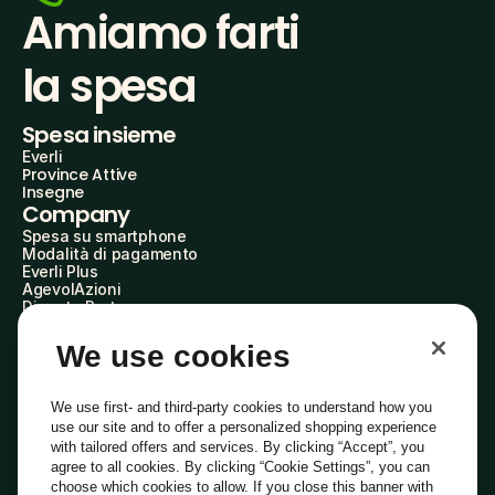
Amiamo farti
la spesa
Spesa insieme
Everli
Province Attive
Insegne
Company
Spesa su smartphone
Modalità di pagamento
Everli Plus
AgevolAzioni
Diventa Partner
Advertise with Us
Everli Shoppers
We use cookies
About Us
Scopri chi siamo
Everli News
We use first- and third-party cookies to understand how you
Domande frequenti
use our site and to offer a personalized shopping experience
Lavora con noi
with tailored offers and services. By clicking “Accept”, you
Diventa Shopper
agree to all cookies. By clicking “Cookie Settings”, you can
Investitori
choose which cookies to allow. If you close this banner with
Privacy
Cookie
Preferenze Cookie