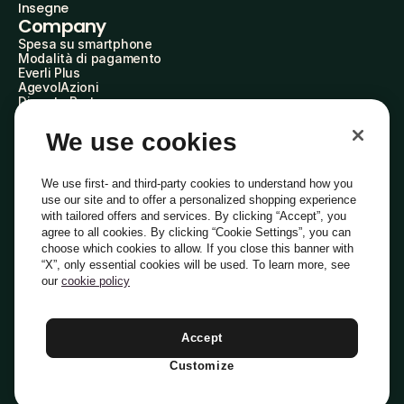
Insegne
Company
Spesa su smartphone
Modalità di pagamento
Everli Plus
AgevolAzioni
Diventa Partner
Advertise with Us
Everli Shoppers
We use cookies
About Us
Scopri chi siamo
Everli News
We use first- and third-party cookies to understand how you
Domande frequenti
use our site and to offer a personalized shopping experience
Lavora con noi
with tailored offers and services. By clicking “Accept”, you
Diventa Shopper
agree to all cookies. By clicking “Cookie Settings”, you can
Investitori
choose which cookies to allow. If you close this banner with
Privacy
Cookie
Preferenze Cookie
“X”, only essential cookies will be used. To learn more, see
Termini e Condizioni
Codice Etico
our
cookie policy
Indirizzo PEC: everli@pec.it - indirizzo DPO: dpo@everli.com
Copyright © 2014-2026 Everli Global Inc.
Italiano
Accept
Customize