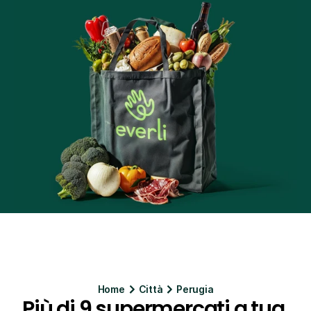
Home
Citt
à
Perugia
Più di 9 supermercati a tua 