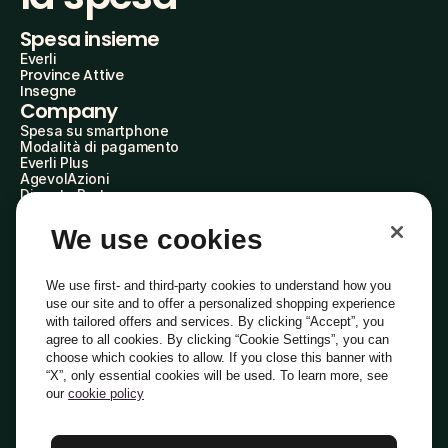
Spesa insieme
Everli
Province Attive
Insegne
Company
Spesa su smartphone
Modalità di pagamento
Everli Plus
AgevolAzioni
Diventa Partner
Advertise with Us
Everli Shoppers
We use cookies
About Us
Scopri chi siamo
Everli News
We use first- and third-party cookies to understand how you
Domande frequenti
use our site and to offer a personalized shopping experience
Lavora con noi
with tailored offers and services. By clicking “Accept”, you
Diventa Shopper
agree to all cookies. By clicking “Cookie Settings”, you can
Investitori
choose which cookies to allow. If you close this banner with
Privacy
Cookie
Preferenze Cookie
“X”, only essential cookies will be used. To learn more, see
Termini e Condizioni
Codice Etico
our
cookie policy
Indirizzo PEC: everli@pec.it - indirizzo DPO: dpo@everli.com
Copyright © 2014-2026 Everli Global Inc.
Italiano