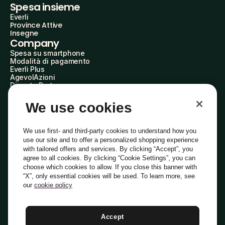
Spesa insieme
Everli
Province Attive
Insegne
Company
Spesa su smartphone
Modalità di pagamento
Everli Plus
AgevolAzioni
Diventa Partner
Advertise with Us
Everli Shoppers
We use cookies
About Us
Scopri chi siamo
Everli News
We use first- and third-party cookies to understand how you
Domande frequenti
use our site and to offer a personalized shopping experience
Lavora con noi
with tailored offers and services. By clicking “Accept”, you
Diventa Shopper
agree to all cookies. By clicking “Cookie Settings”, you can
Investitori
choose which cookies to allow. If you close this banner with
Privacy
Cookie
Preferenze Cookie
“X”, only essential cookies will be used. To learn more, see
Termini e Condizioni
Codice Etico
our
cookie policy
Indirizzo PEC: everli@pec.it - indirizzo DPO: dpo@everli.com
Copyright © 2014-2026 Everli Global Inc.
Italiano
Accept