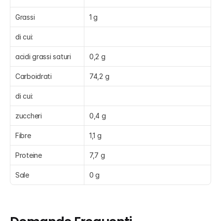
Grassi
1 g
di cui:
acidi grassi saturi
0,2 g
Carboidrati
74,2 g
di cui:
zuccheri
0,4 g
Fibre
1,1 g
Proteine
7,7 g
Sale
0 g