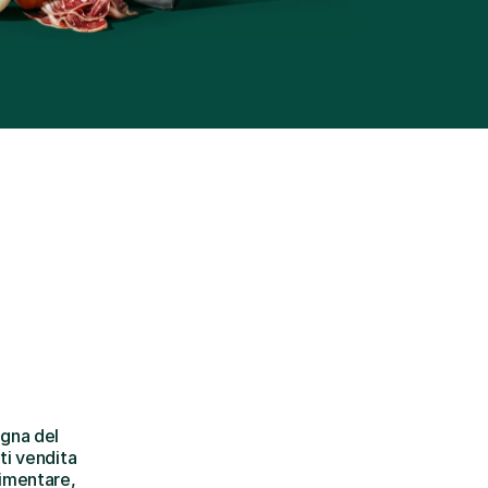
gna del 
i vendita 
imentare, 