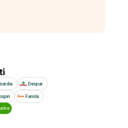
ti
bardia
Despar
ospin
Famila
altro