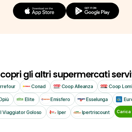
copri gli altri supermercati servi
rrefour
Conad
Coop Alleanza
Coop Lom
Dpiù
Elite
Emisfero
Esselunga
Eur
Carica 
Il Viaggiator Goloso
Iper
Ipertriscount