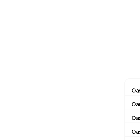
Oas
Oa
Oas
Oas