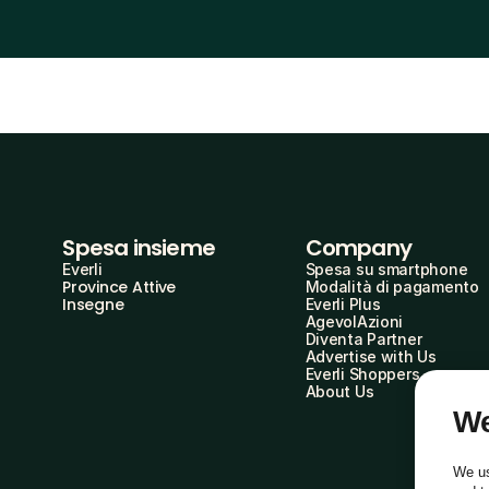
Spesa insieme
Company
Everli
Spesa su smartphone
Province Attive
Modalità di pagamento
Insegne
Everli Plus
AgevolAzioni
Diventa Partner
Advertise with Us
Everli Shoppers
About Us
We
We us