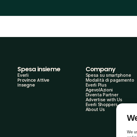
Spesa insieme
Company
Everli
Spesa su smartphone
Province Attive
Modalità di pagamento
Insegne
Everli Plus
AgevolAzioni
Diventa Partner
Advertise with Us
Everli Shoppers
About Us
We
We us