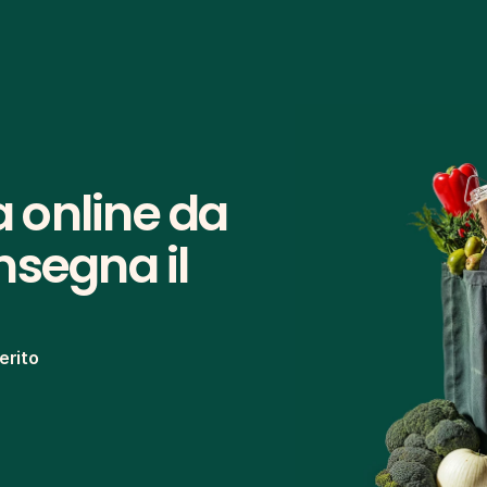
 online da 
segna il 
erito