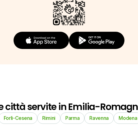
e città servite in Emilia-Romag
Forli-Cesena
Rimini
Parma
Ravenna
Modena