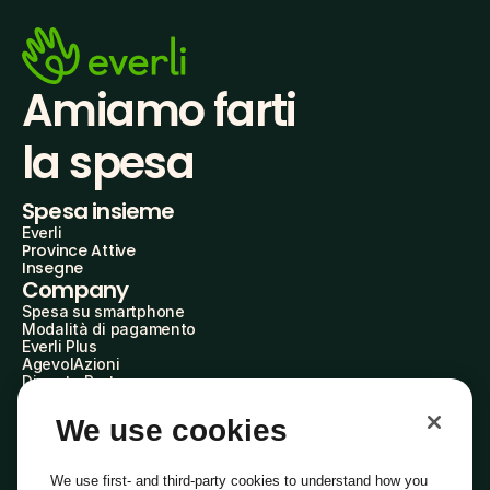
Amiamo farti
la spesa
Spesa insieme
Everli
Province Attive
Insegne
Company
Spesa su smartphone
Modalità di pagamento
Everli Plus
AgevolAzioni
Diventa Partner
Advertise with Us
Everli Shoppers
We use cookies
About Us
Scopri chi siamo
Everli News
We use first- and third-party cookies to understand how you