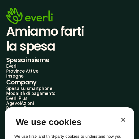
Amiamo farti
la spesa
Spesa insieme
Everli
Province Attive
Insegne
Company
Spesa su smartphone
Modalità di pagamento
Everli Plus
AgevolAzioni
Diventa Partner
Advertise with Us
Everli Shoppers
We use cookies
About Us
Scopri chi siamo
Everli News
We use first- and third-party cookies to understand how you