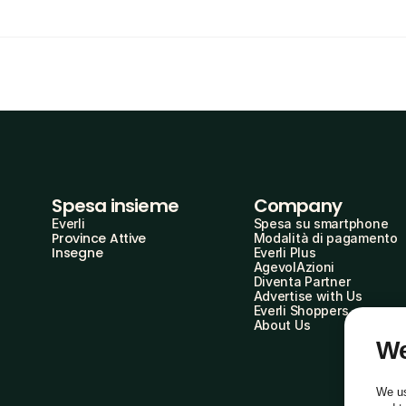
Spesa insieme
Company
Everli
Spesa su smartphone
Province Attive
Modalità di pagamento
Insegne
Everli Plus
AgevolAzioni
Diventa Partner
Advertise with Us
Everli Shoppers
About Us
We
We us