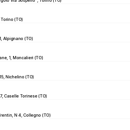
golo Via Sospello  , Torino (TO)
, Torino (TO)
11, Alpignano (TO)
ane, 1, Moncalieri (TO)
15, Nichelino (TO)
 7, Caselle Torinese (TO)
rentin, N 4, Collegno (TO)