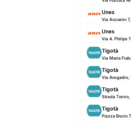
Via Fossata An
Unes
Via Acciarini 7
Unes
Via A. Philips 
Tigotà
Via Maria Fiab
Tigotà
Via Avogadro, 
Tigotà
Strada Torino,
Tigotà
Piazza Bruno T