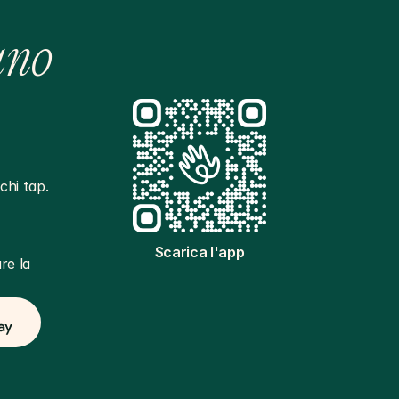
ano
hi tap. 
Scarica l'app
e la 