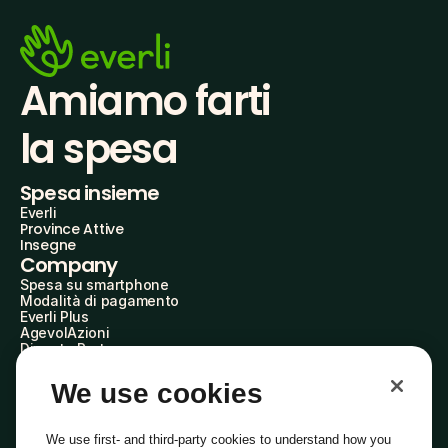
Amiamo farti
la spesa
Spesa insieme
Everli
Province Attive
Insegne
Company
Spesa su smartphone
Modalità di pagamento
Everli Plus
AgevolAzioni
Diventa Partner
Advertise with Us
Everli Shoppers
We use cookies
About Us
Scopri chi siamo
Everli News
We use first- and third-party cookies to understand how you