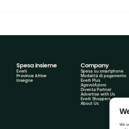
Spesa insieme
Company
Everli
Spesa su smartphone
Province Attive
Modalità di pagamento
Insegne
Everli Plus
AgevolAzioni
Diventa Partner
Advertise with Us
Everli Shoppers
About Us
We
We us