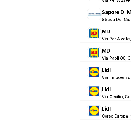
Via Per Alzate 
Sapore Di 
Strada Dei Gio
MD
Via Per Alzate
MD
Via Paoli 80, 
Lidl
Via Innocenzo 
Lidl
Via Cecilio, C
Lidl
Corso Europa, 