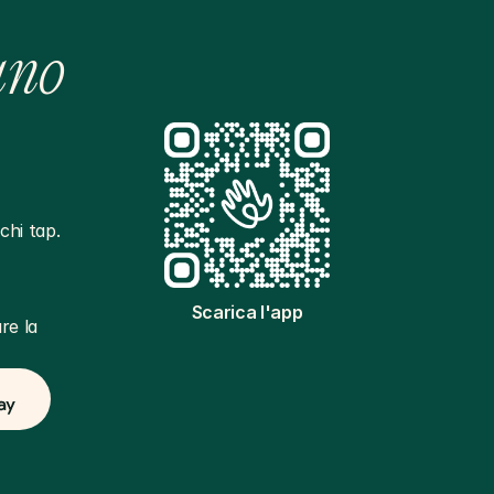
ano
hi tap. 
Scarica l'app
e la 